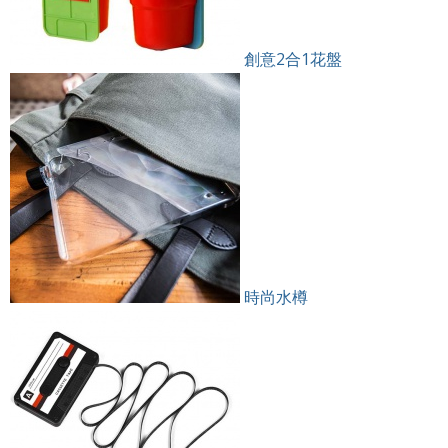
創意2合1花盤
時尚水樽