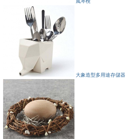
風琴櫈
大象造型多用途存儲器