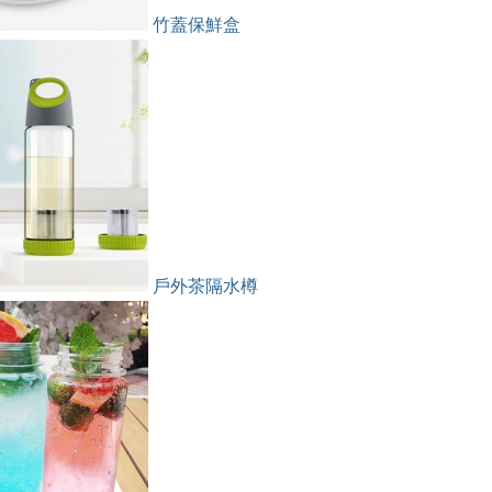
竹蓋保鮮盒
戶外茶隔水樽