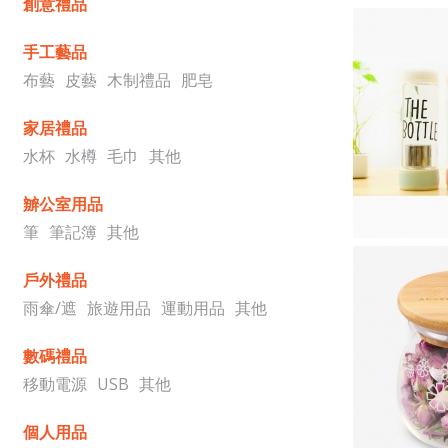
創意禮品
手工藝品
布藝
皮藝
木制禮品
肥皂
家居禮品
水杯
水樽
毛巾
其他
辧公室用品
筆
筆記簿
其他
戶外禮品
雨傘/遮
旅遊用品
運動用品
其他
數碼禮品
移動電源
USB
其他
個人用品