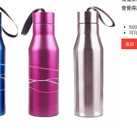
會覺得
500
可印
返回