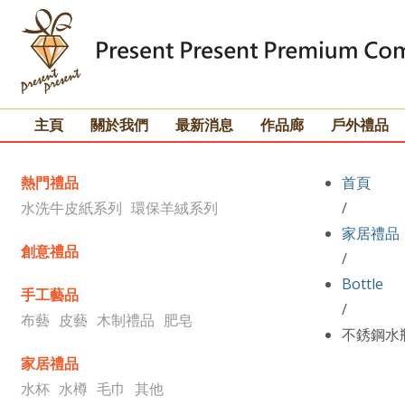
主頁
關於我們
最新消息
作品廊
戶外禮品
熱門禮品
首頁
水洗牛皮紙系列
環保羊絨系列
/
家居禮品
創意禮品
/
Bottle
手工藝品
/
布藝
皮藝
木制禮品
肥皂
不銹鋼水
家居禮品
水杯
水樽
毛巾
其他