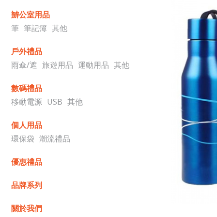
辧公室用品
筆
筆記簿
其他
戶外禮品
雨傘/遮
旅遊用品
運動用品
其他
數碼禮品
移動電源
USB
其他
個人用品
環保袋
潮流禮品
優惠禮品
品牌系列
關於我們