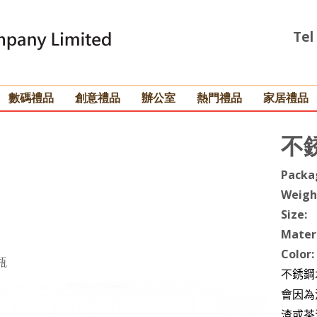
Tel
數碼禮品
創意禮品
辦公室
熱門禮品
家居禮品
不
Packa
Weigh
Size:
Materi
Color:
瓶
不銹鋼
會因
為
渣或茶