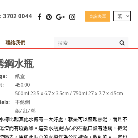
 : 3702 0044
查詢表單
聯絡我們
銹鋼水瓶
ge:
紙盒
t:
450.00
500ml 23.5 x 6.7 x 3.5cm / 750ml 27 x 7.7 x 4.5cm
als:
不銹鋼
銀/ 紅/ 藍
水樽比起其
他
水樽有一大好處，就是可以盛起熱湯，而
且
不
湯渣而有礙觀
瞻
。這款水瓶更貼心的在瓶口設有濾網，把湯
渣隔去。用如
此
貼心的水樽作為公
司
禮
物
，收到的人一定也