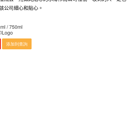
該公
司
細心和貼心。
ml / 750ml
Logo
添加到查詢