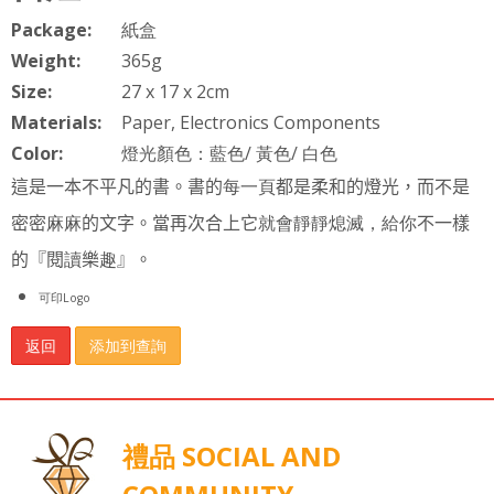
Package:
紙盒
Weight:
365g
Size:
27 x 17 x 2cm
Materials:
Paper, Electronics Components
Color:
燈光顏色：藍色/ 黃色/ 白色
這是一本不平凡的書。書的
每一頁
都是柔和的燈光，而不是
密密
麻麻
的文字。當再次合上它
就會靜靜熄滅，給你
不一樣
的『閱
讀
樂
趣
』。
可印Logo
返回
添加到查詢
禮品 SOCIAL AND