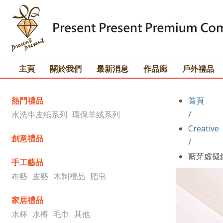
主頁
關於我們
最新消息
作品廊
戶外禮品
熱門禮品
首頁
水洗牛皮紙系列
環保羊絨系列
/
Creative
創意禮品
/
藍芽虛擬
手工藝品
布藝
皮藝
木制禮品
肥皂
家居禮品
水杯
水樽
毛巾
其他