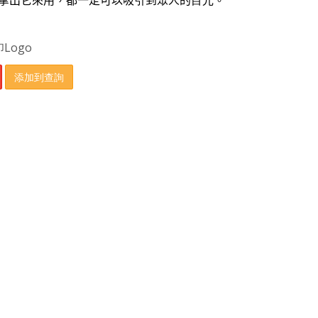
拿出它來用，都一定可以吸
引
到眾人的
目
光。
Logo
添加到查詢