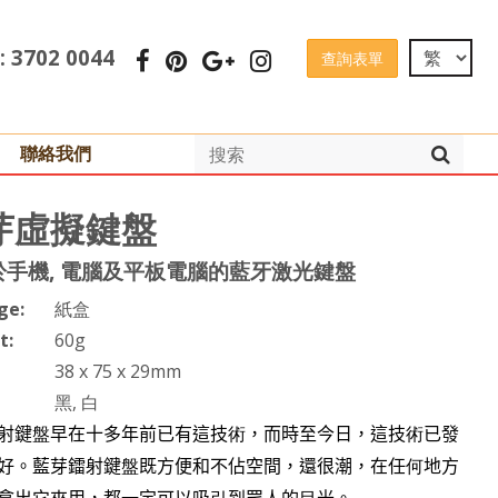
 : 3702 0044
查詢表單
聯絡我們
芽虛擬鍵盤
於手機, 電腦及平板電腦的藍牙激光鍵盤
ge:
紙盒
t:
60g
38 x 75 x 29mm
黑, 白
射鍵
盤
早在十多年前已有這技
術
，而時至今日，這技
術
已發
好。藍芽鐳射鍵
盤
既方便和不佔空間，還很潮，在任
何
地方