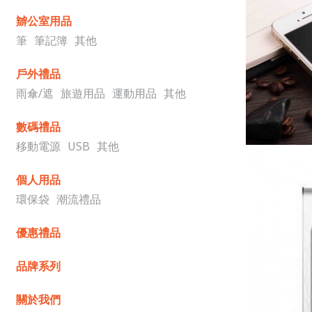
辧公室用品
筆
筆記簿
其他
戶外禮品
雨傘/遮
旅遊用品
運動用品
其他
數碼禮品
移動電源
USB
其他
個人用品
環保袋
潮流禮品
優惠禮品
品牌系列
關於我們