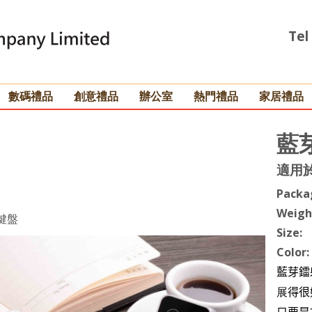
Tel
數碼禮品
創意禮品
辦公室
熱門禮品
家居禮品
藍
適用
Packa
Weigh
鍵盤
Size:
Color:
藍芽鐳
展
得很