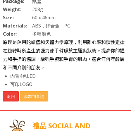
Package:
紙盒
Weight:
208g
Size:
60 x 46mm
Materials:
ABS，鋅合金，PC
Color:
多種顏色
原理是運
用陀螺
儀
和天
體
力
學
原理，利用
離心
率和
慣
性定律
在旋转
時
所
產
生的强力使手臂
處於
主
運
動
狀
態
。提高你的握
力和手指的協
調
，增
強
手腕和手臂的肌
肉
，適合任
何
年
齡
層
和不同介別的朋友。
內置4色LED
可印LOGO
返回
添加到查詢
禮品 SOCIAL AND