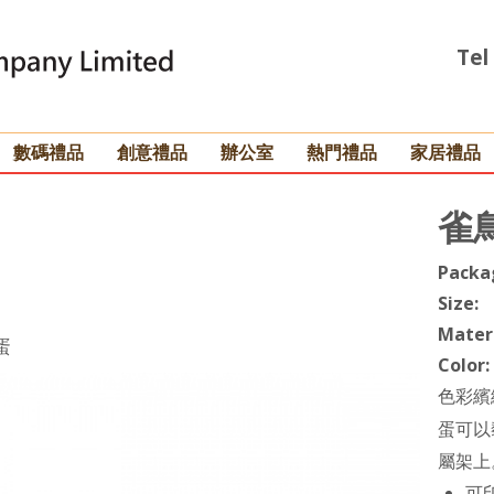
Tel
數碼禮品
創意禮品
辦公室
熱門禮品
家居禮品
雀
Packa
Size:
Materi
蛋
Color:
色
彩
繽
蛋可以
屬架上
可印