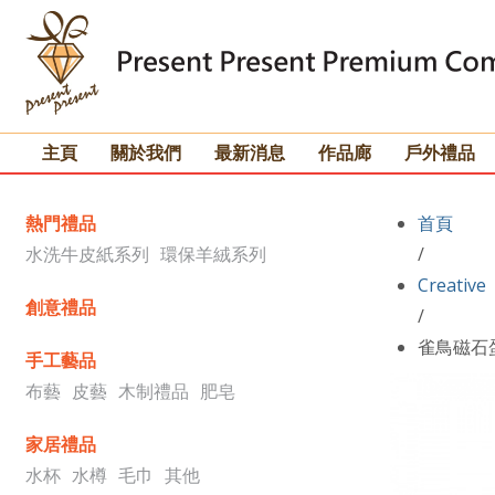
主頁
關於我們
最新消息
作品廊
戶外禮品
熱門禮品
首頁
水洗牛皮紙系列
環保羊絨系列
/
Creative
創意禮品
/
雀鳥磁石
手工藝品
布藝
皮藝
木制禮品
肥皂
家居禮品
水杯
水樽
毛巾
其他