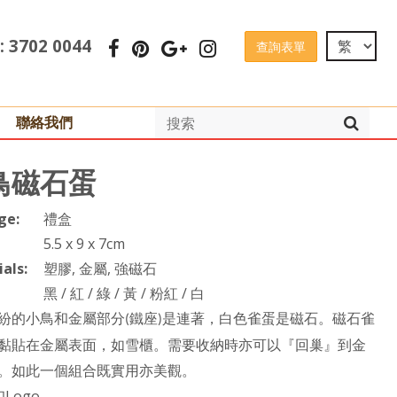
 : 3702 0044
查詢表單
聯絡我們
鳥磁石蛋
ge:
禮盒
5.5 x 9 x 7cm
als:
塑膠, 金屬, 強磁石
黑 / 紅 / 綠 / 黃 / 粉紅 / 白
紛
的小鳥和金屬部分
鐵座
是連著，白色雀蛋是磁石。磁石雀
(
)
黏
貼
在金屬表面，如雪櫃。需
要
收納時亦可以『回巢』到金
。如
此
一個組
合
既實用亦美觀。
Logo