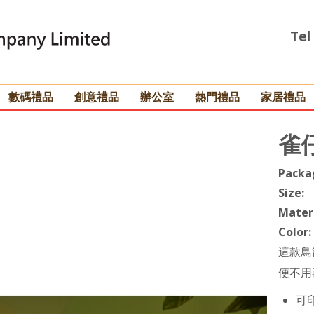
Tel
數碼禮品
創意禮品
辦公室
熱門禮品
家居禮品
雀
Packa
Size:
Materi
Color:
這款鳥
便不用
可