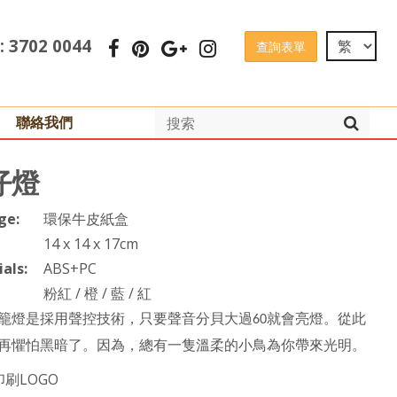
 : 3702 0044
查詢表單
聯絡我們
仔燈
ge:
環保牛皮紙盒
14 x 14 x 17cm
als:
ABS+PC
粉紅 / 橙 / 藍 / 紅
籠燈是採用
聲
控技
術
，只要
聲
音分貝大過
就會亮燈。從此
60
再懼
怕
黑
暗
了。因
為
，總有一隻溫
柔
的小鳥為你
帶
來光明。
印刷LOGO