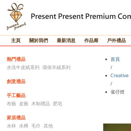
主頁
關於我們
最新消息
作品廊
戶外禮品
熱門禮品
首頁
水洗牛皮紙系列
環保羊絨系列
/
Creative
創意禮品
/
雀仔燈
手工藝品
布藝
皮藝
木制禮品
肥皂
家居禮品
水杯
水樽
毛巾
其他