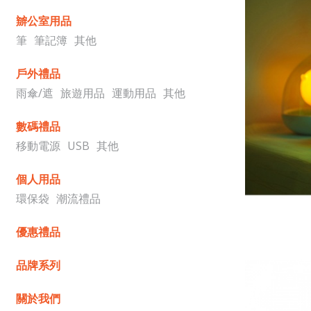
辧公室用品
筆
筆記簿
其他
戶外禮品
雨傘/遮
旅遊用品
運動用品
其他
數碼禮品
移動電源
USB
其他
個人用品
環保袋
潮流禮品
優惠禮品
品牌系列
關於我們