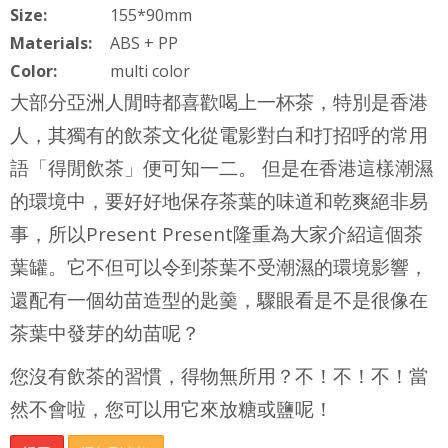
Size:
155*90mm
Materials:
ABS + PP
Color:
multi color
大部分亞洲人閒時都喜歡喝上一杯茶，特別是香港
人，其獨有的飲茶文化從電影對白和打招呼的常用
語「得閒飲茶」便可知一二。 但是在香港這樣潮濕
的環境中，要好好地保存茶葉的味道和乾爽絕非易
事，所以Present Present隆重為大家介紹這個茶
葉罐。它不但可以令到茶葉不受潮濕的環境影響，
還配有一個幼苗造型的匙羹，驟眼看是不是很像在
茶葉中發芽的幼苗呢？
您沒有飲茶的習慣，得物無所用？不！不！不！當
然不會啦，您可以用它來放糖或鹽呢！