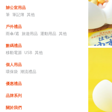
辧公室用品
筆
筆記簿
其他
戶外禮品
雨傘/遮
旅遊用品
運動用品
其他
數碼禮品
移動電源
USB
其他
個人用品
環保袋
潮流禮品
優惠禮品
品牌系列
關於我們