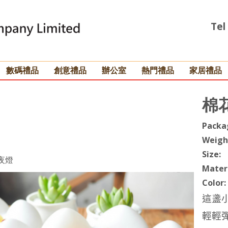
Tel
數碼禮品
創意禮品
辦公室
熱門禮品
家居禮品
棉
Packa
Weigh
Size:
夜燈
Materi
Color:
這盞
輕輕