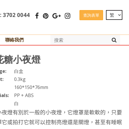
 : 3702 0044
查詢表單
聯絡我們
花糖小夜燈
ge:
白盒
t:
0.3kg
160*150*76mm
als:
PP + ABS
白
小夜燈有別於一般的小夜燈，它燈罩是軟軟的，只要
彈它或拍打它就可以控制亮燈還是關燈，甚至有睡眠