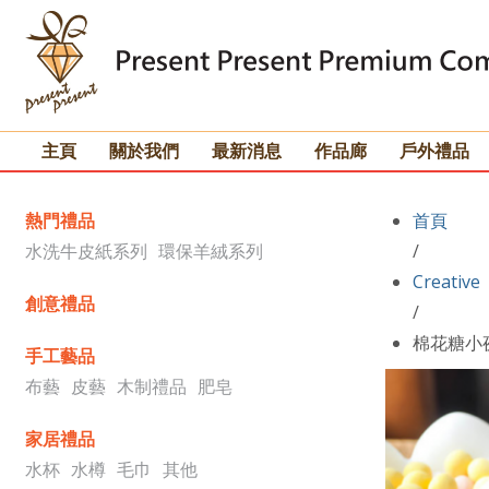
主頁
關於我們
最新消息
作品廊
戶外禮品
熱門禮品
首頁
水洗牛皮紙系列
環保羊絨系列
/
Creative
創意禮品
/
棉花糖小
手工藝品
布藝
皮藝
木制禮品
肥皂
家居禮品
水杯
水樽
毛巾
其他