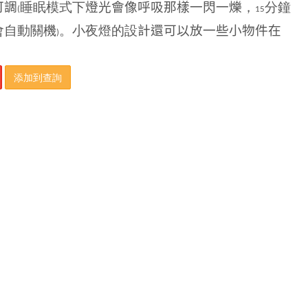
可調
睡眠模式下
燈光會像呼吸那樣一閃一爍
，
分鐘
(
15
會自動關機
。小夜燈的設
計還可以放一些小物件在
)
。
添加到查詢