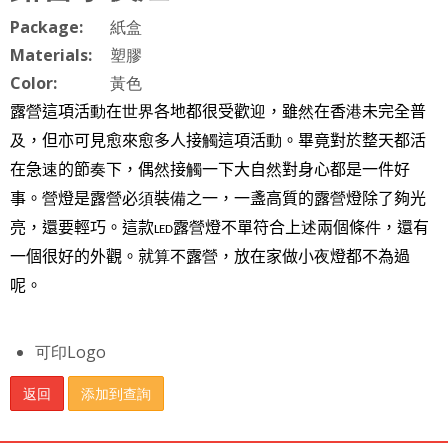
Package:
紙盒
Materials:
塑膠
Color:
黃色
露
營
這項活
動
在
世界
各地都很受歡
迎
，雖
然
在香
港
未完全普
及
，但亦可見愈來愈多人接
觸
這項活
動
。畢竟對於整天都活
在急
速
的節
奏
下，偶
然
接
觸
一下大自
然
對身心都是一件好
事。
營
燈是露
營
必
須
裝
備
之一，一盞高質的露
營
燈除了夠光
亮，還要輕巧。這款
露
營
燈不單符合上
述
兩個條
件
，還有
LED
一個很好的外觀。就
算
不露
營
，放在家做小
夜
燈都不為過
呢。
可印Logo
返回
添加到查詢