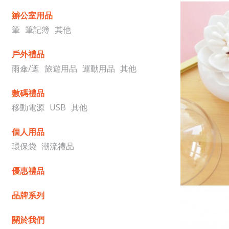
辧公室用品
筆
筆記簿
其他
戶外禮品
雨傘/遮
旅遊用品
運動用品
其他
數碼禮品
移動電源
USB
其他
個人用品
環保袋
潮流禮品
優惠禮品
品牌系列
關於我們