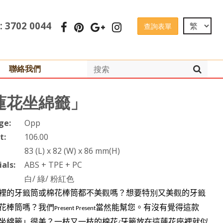
 : 3702 0044
查詢表單
聯絡我們
蓮花坐綿籤」
ge:
Opp
t:
106.00
83 (L) x 82 (W) x 86 mm(H)
als:
ABS + TPE + PC
白/ 綠/ 粉紅色
裡的牙
籤
筒或棉花棒筒都不美
觀
嗎？想要特
別
又美
觀
的牙
籤
花棒筒嗎？我
們
當
然
能幫您。有沒有覺得這款
Present Present
坐綿籤」
很美？一枝又一枝的棉花
牙籤
放在這蓮花座裡就似
/