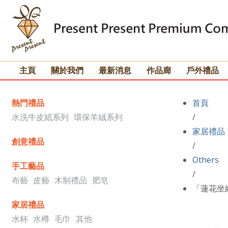
主頁
關於我們
最新消息
作品廊
戶外禮品
熱門禮品
首頁
水洗牛皮紙系列
環保羊絨系列
/
家居禮品
創意禮品
/
Others
手工藝品
/
布藝
皮藝
木制禮品
肥皂
「蓮花坐
家居禮品
水杯
水樽
毛巾
其他