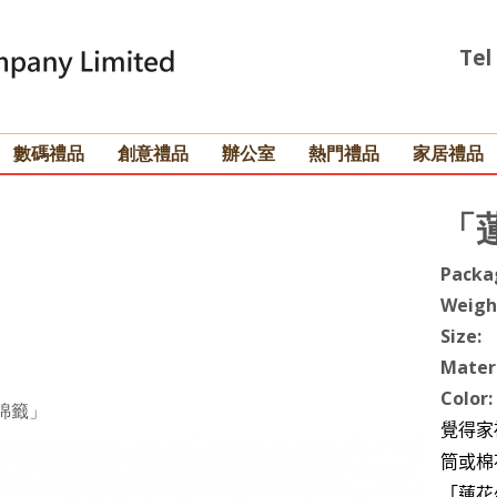
Tel
數碼禮品
創意禮品
辦公室
熱門禮品
家居禮品
「
Packa
Weigh
Size:
Materi
Color:
綿籤」
覺得家
筒或棉
「蓮花