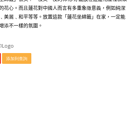
的花
心
。而
且
蓮花對中
國
人而言有多重象
徵
意
義
，例如純
潔
﹑美
麗
﹑和平等等。放置這款「蓮花坐綿籤」
在家，一定能
增
添
不一樣的氛圍。
Logo
添加到查詢