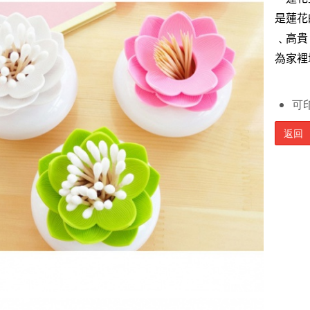
是蓮花
﹑高貴
為家裡
可印
返回