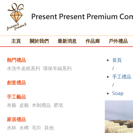
主頁
關於我們
最新消息
作品廊
戶外禮品
熱門禮品
首頁
水洗牛皮紙系列
環保羊絨系列
/
手工禮品
創意禮品
/
Soap
手工藝品
布藝
皮藝
木制禮品
肥皂
家居禮品
水杯
水樽
毛巾
其他