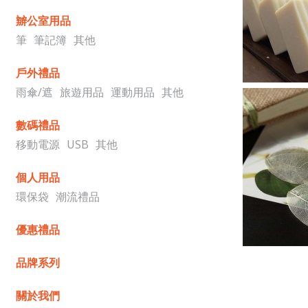
辧公室用品
筆
筆記簿
其他
戶外禮品
雨傘/遮
旅遊用品
運動用品
其他
數碼禮品
移動電源
USB
其他
個人用品
環保袋
潮流禮品
優惠禮品
品牌系列
關於我們