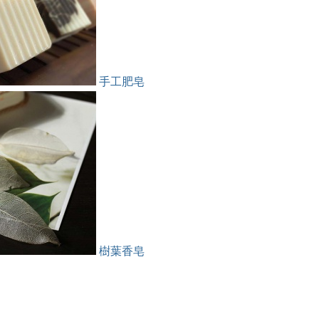
手工肥皂
樹葉香皂