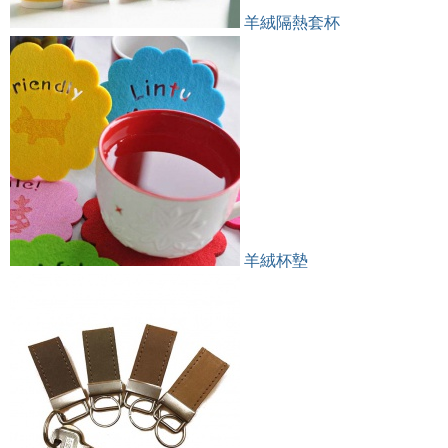
羊絨隔熱套杯
羊絨杯墊