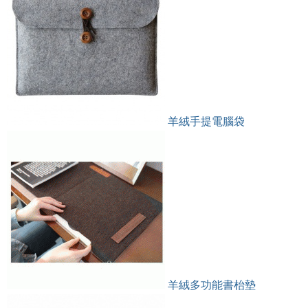
羊絨手提電腦袋
羊絨多功能書枱墊