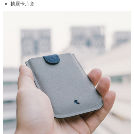
抽屜卡片套