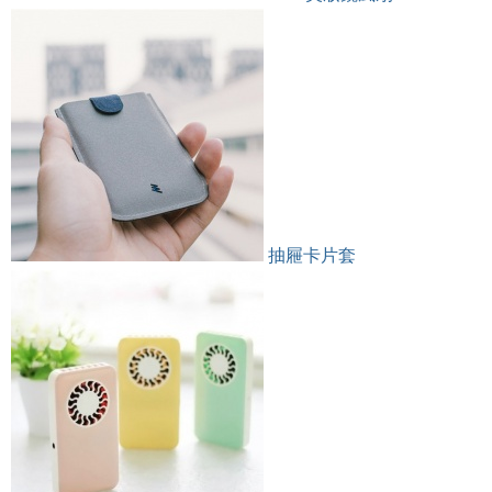
抽屜卡片套