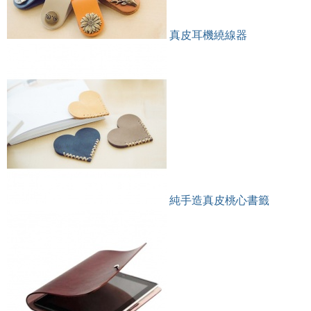
真皮耳機繞線器
純手造真皮桃心書籤