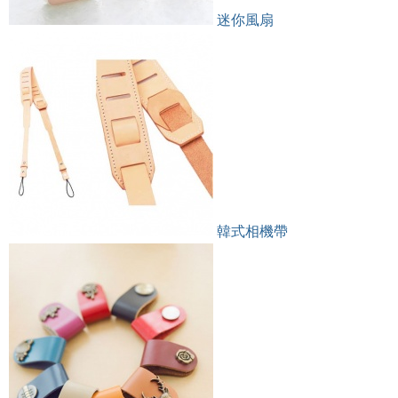
迷你風扇
韓式相機帶