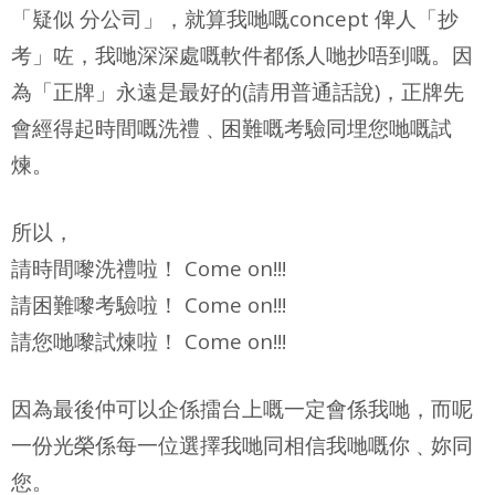
「疑似 分公司」，就算我哋嘅concept 俾人「抄
考」咗，我哋深深處嘅軟件都係人哋抄唔到嘅。因
為「正牌」永遠是最好的(請用普通話說)，正牌先
會經得起時間嘅洗禮﹑困難嘅考驗同埋您哋嘅試
煉。
所以，
請時間嚟洗禮啦！ Come on!!!
請困難嚟考驗啦！ Come on!!!
請您哋嚟試煉啦！ Come on!!!
因為最後仲可以企係擂台上嘅一定會係我哋，而呢
一份光榮係每一位選擇我哋同相信我哋嘅你﹑妳同
您。