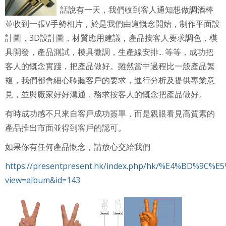
話說有一天，我們收到客人通知想做調酒棒
並收到一張V手勢相片，於是我們由這慨念開始，制作平面設
計圖，3D設計圖，材質應用建議，產品按客人要求調色，模
具開發，產品測試，模具微調，生產線安排... 等等，成功把
客人的慨念實踐，把產品做好。雖然當中過程比一般產品繁
複，我們都會細心聆聽客戶的要求，進行分析及提供專業意
見，並與廠家好好溝通，務求按客人的慨念把產品做好。
有時成功感不只來自客戶成功簽單，而是親眼看見高質素的
產品推出市面並得到客戶的認可。
如果你有任何產品慨念，請放心交給我們
https://presentpresent.hk/index.php/hk/%E4%BD%9C
view=album&id=143