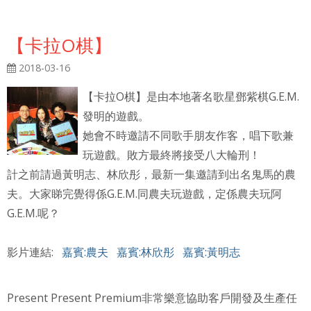
【卡拉O棋】
2018-03-16
【卡拉O棋】是由本地著名歌星鄧紫棋G.E.M.
發明的遊戲。
她會不時邀請不同歌手朋友作客，唱下歌兼
玩遊戲。敗方最終將接受八大輪刑！
計之前請過黃明志、林欣彤，最新一集邀請到出名鬼馬的農
夫。大家睇完覺得係G.E.M.同農夫玩遊戲，定係農夫玩阿
G.E.M.呢？
影片連結:
嘉賓:農夫
嘉賓:林欣彤
嘉賓:黃明志
Present Present Premium非常樂意協助客戶開發及生產任