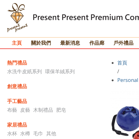
主頁
關於我們
最新消息
作品廊
戶外禮品
熱門禮品
首頁
水洗牛皮紙系列
環保羊絨系列
/
Personal
創意禮品
手工藝品
布藝
皮藝
木制禮品
肥皂
家居禮品
水杯
水樽
毛巾
其他