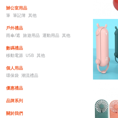
辧公室用品
筆
筆記簿
其他
戶外禮品
雨傘/遮
旅遊用品
運動用品
其他
數碼禮品
移動電源
USB
其他
個人用品
環保袋
潮流禮品
優惠禮品
品牌系列
關於我們