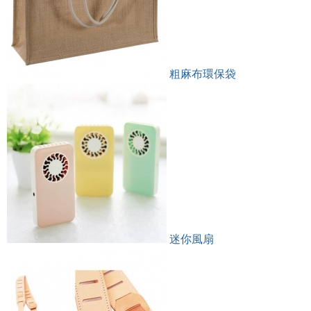
粗麻布環保袋
迷你風扇