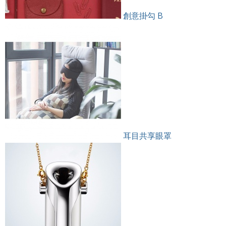
創意掛勾 B
耳目共享眼罩