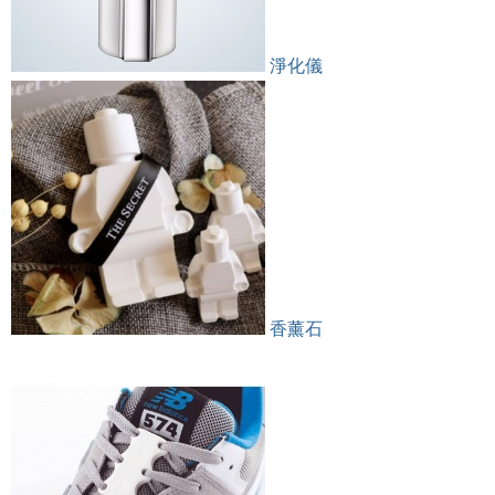
淨化儀
香薰石