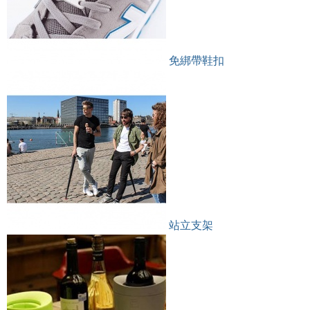
免綁帶鞋扣
站立支架